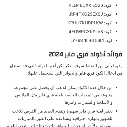
كود: KLLP EDXX ES26.
كود: RP4TXG29EXSJ.
كود: KPHU7KHDRLKW.
كود: 4EUWRCXKPLV8.
كود: Y76S 1LR6 56L1.
فوائد أكواد فري فاير 2024
وفيما يأتي من النقاط سوف نذكر لكن أهم الفوائد التي قد تستغلها
من ادخال
الكود فري فاير
والجوائز التي ستحصل عليها:
من خلال هذه الأكواد يمكن للاعب أن يحصل على مجموعة
متنوعة من المعدات الخاصة بلعبة فري فاير مثل الملابس
والأسلحة والسيارات وغيرها.
تعتبر لعبة فري فاير شهيرة وتقدم العديد من الفرص للاعب
للظهور بمهارة احترافية وتساعده على الفوز بالمباريات
بسهولة بدلاً من استخدام الجواهر التي تحتاج إلى شحن اللعبة