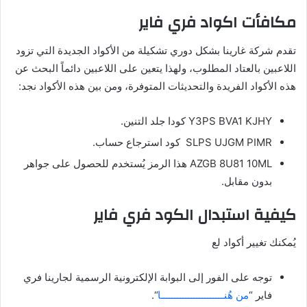
مكافأت اكواد فري فاير
تقدم شركة غارينا بشكل دوري تشكيلة من الأكواد الجديدة التي تزود
اللاعبين بالعتاد المطلوب، ولهذا يتعين على اللاعبين دائماً البحث عن
هذه الأكواد الفريدة والتحديثات المتوفرة، ومن بين هذه الأكواد نجد:
Y3PS BVA1 KJHY كودا جلد التنين.
SLPS UJGM PIMR كود استرجاع حساب.
AZGB 8U81 10ML هذا الرمز يُستخدم للحصول على جواهر
بدون مقابل.
كيفية استبدال
الكود فري فاير
يُمكنك تغيير أكواد لع
توجه على الفور إلى البوابة الإلكترونية الرسمية لجارينا فري
فاير “
من هُنـــــــــــــــــــــــا
“.