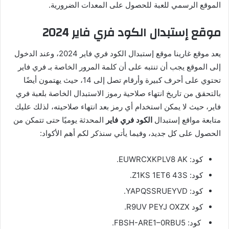
الموقع الرسمي للعبة للحصول على المعدات الضرورية.
موقع إستبدال الكود فري فاير 2024
يعد موقع غارينا موقع إستبدال الكود فري فاير 2024، وعند الدخول
إلى الموقع يجب أن تنتبه على أن كلمة المرور الخاصة بـ فري فاير
تحتوي على أحرف كبيرة وأرقام تصل إلى 14، حيث يهتمون أيضًا
بالتحقق من تاريخ انتهاء صلاحية رموز الاستبدال الخاصة بلعبة فري
فاير، حيث لا يمكن استخدام أي رمز بعد انتهاء صلاحيته، لذلك عليك
متابعة مواقع إستبدال
الكود فري فاير
المحدثة يوميًا حتى تتمكن من
الحصول على كل جديد، وفيما يأتي سنذكر لكم أهم الأكواد:
كود: EUWRCXKPLV8 AK.
كود: Z1KS 1ET6 43S.
كود: YAPQSSRUEYVD.
كود R9UV PEYJ OXZX.
كود: FBSH-ARE1–0RBU5.