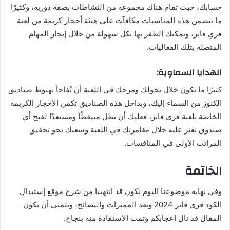
حسابك، حيث تقام هناك مجموعة من النشاطات بصفة دورية، وكثيرًا
ما تتضمن هذه المناسبات مكافآت على هيئة أحجار كريمة من لعبة
فري فاير، ويمكنك الظفر بها بكل سهولة من خلال إنجاز المهام
المتصلة بتلك الفعاليات.
الهدايا السماوية:
كثيرًا ما يكون خلال تجولك ومرحك في اللعبة أن تُفاجأ بهبوط صناديق
الكنوز من السماء إليك، وبداخل هذه الصناديق تكمن الأحجار الكريمة
الخاصة بلعبة فري فاير، فعليك أن تظل متيقظًا ومستعدًا لفتح أي
صندوق تعثر عليه خلال مغامرتك في اللعبة وسعيك نحو تحقيق
المراتب الأولى في المنافسات.
الخاتمة
وفي نهاية موضوعنا اليوم نكون قد انتهينا من شرح موقع إستبدال
الكود فري فاير 2024 وبعد المميزات والنصائح، ونتمنى أن يكون
المقال قد نال إعجابكم وتمت الاستفادة منه بنجاح.