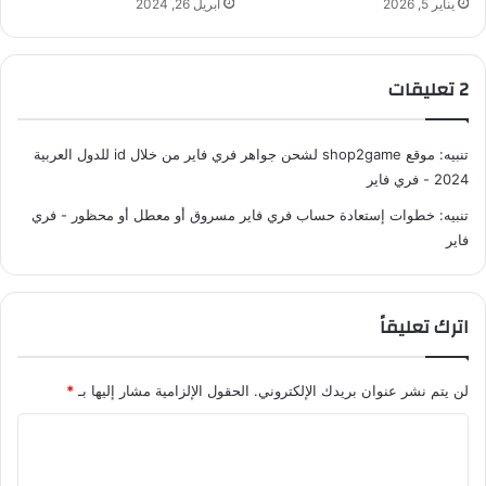
يناير 5, 2026
أبريل 26, 2024
‫2 تعليقات
تنبيه:
موقع shop2game لشحن جواهر فري فاير من خلال id للدول العربية
2024 - فري فاير
تنبيه:
خطوات إستعادة حساب فري فاير مسروق أو معطل أو محظور - فري
فاير
اترك تعليقاً
لن يتم نشر عنوان بريدك الإلكتروني.
الحقول الإلزامية مشار إليها بـ
*
ا
ل